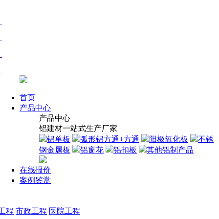
首页
产品中心
产品中心
铝建材一站式生产厂家
铝单板
弧形铝方通+方通
阳极氧化板
不锈
钢金属板
铝窗花
铝扣板
其他铝制产品
在线报价
案例鉴赏
工程
市政工程
医院工程