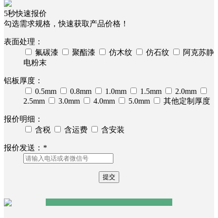
5秒快速报价
勾选需求规格，快速获取产品价格！
表面处理：
氟碳漆
聚酯漆
仿木纹
仿石纹
阿克苏静
电粉末
铝板厚度：
0.5mm
0.8mm
1.0mm
1.5mm
2.0mm
2.5mm
3.0mm
4.0mm
5.0mm
其他定制厚度
报价明细：
含税
含运费
含安装
报价发送：
*
东莞鲁能公馆
世界客商中心