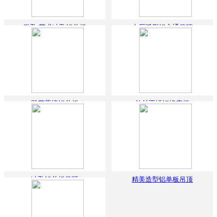
微孔 艺术冲孔铝单板
大厅弧形铝方通吊顶
雕花幕墙铝单板
拉丝不锈钢蜂窝板
冲孔铝单板吊顶
精美造型铝单板吊顶