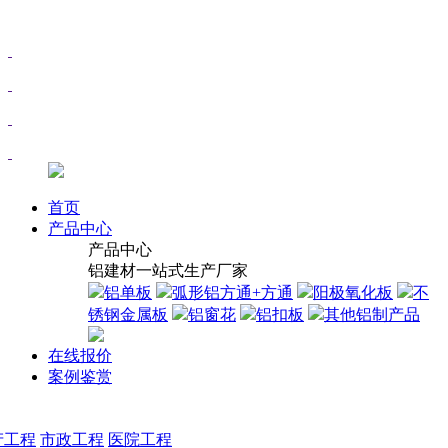
首页
产品中心
产品中心
铝建材一站式生产厂家
铝单板
弧形铝方通+方通
阳极氧化板
不
锈钢金属板
铝窗花
铝扣板
其他铝制产品
在线报价
案例鉴赏
产工程
市政工程
医院工程