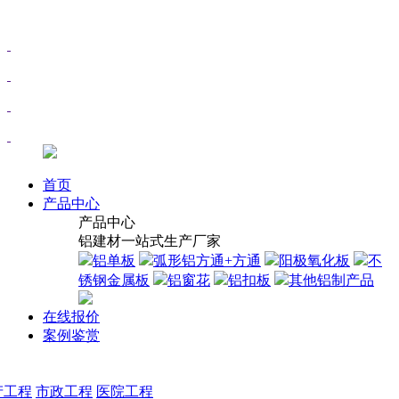
首页
产品中心
产品中心
铝建材一站式生产厂家
铝单板
弧形铝方通+方通
阳极氧化板
不
锈钢金属板
铝窗花
铝扣板
其他铝制产品
在线报价
案例鉴赏
产工程
市政工程
医院工程