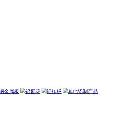
钢金属板
铝窗花
铝扣板
其他铝制产品