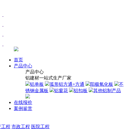
首页
产品中心
产品中心
铝建材一站式生产厂家
铝单板
弧形铝方通+方通
阳极氧化板
不
锈钢金属板
铝窗花
铝扣板
其他铝制产品
在线报价
案例鉴赏
产工程
市政工程
医院工程