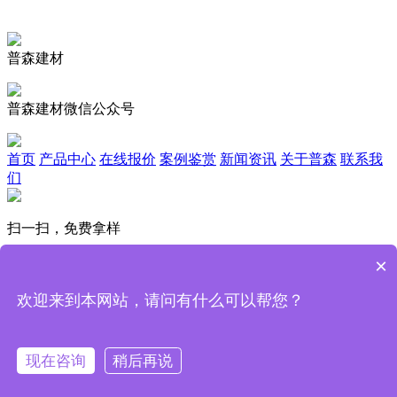
普森建材
普森建材微信公众号
首页
产品中心
在线报价
案例鉴赏
新闻资讯
关于普森
联系我
们
扫一扫，免费拿样
广州市普森建材科技有限公司
×
181-2243-7682
1079177732@qq.com
欢迎来到本网站，请问有什么可以帮您？
广州市番禹区南村镇坑头村西和路瓦瑶岗竹园1号
普森铝单板厂家,30年专业生产氟碳铝单板、铝窗花 、木纹铝
单板、不锈钢蜂窝 版权© 普森建材
粤ICP备17100860号
全
现在咨询
稍后再说
国服务热线: 181-2243-7682
拨打电话
在线咨询