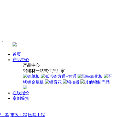
首页
产品中心
产品中心
铝建材一站式生产厂家
铝单板
弧形铝方通+方通
阳极氧化板
不
锈钢金属板
铝窗花
铝扣板
其他铝制产品
在线报价
案例鉴赏
产工程
市政工程
医院工程