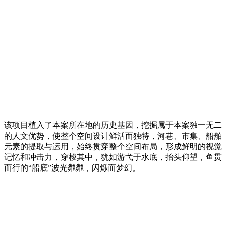
该项目植入了本案所在地的历史
基因
，挖掘属于本案独一无二
的人文优势，使整个空间设计鲜活而独特，河巷、市集、船舶
元素的提取与运用，始终贯穿整个空间布局，形成鲜明的视觉
记忆和冲击力，穿梭其中，犹如游弋于水底，抬头仰望，鱼贯
而行的“船底”波光粼粼，闪烁而梦幻。