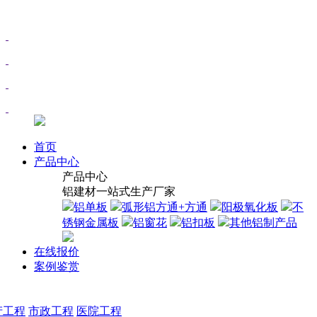
首页
产品中心
产品中心
铝建材一站式生产厂家
铝单板
弧形铝方通+方通
阳极氧化板
不
锈钢金属板
铝窗花
铝扣板
其他铝制产品
在线报价
案例鉴赏
产工程
市政工程
医院工程